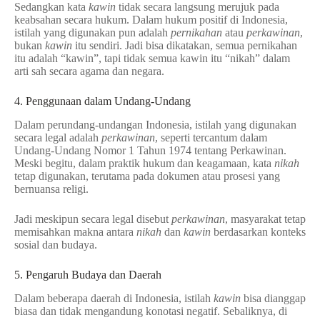
Sedangkan kata
kawin
tidak secara langsung merujuk pada
keabsahan secara hukum. Dalam hukum positif di Indonesia,
istilah yang digunakan pun adalah
pernikahan
atau
perkawinan
,
bukan
kawin
itu sendiri. Jadi bisa dikatakan, semua pernikahan
itu adalah “kawin”, tapi tidak semua kawin itu “nikah” dalam
arti sah secara agama dan negara.
4. Penggunaan dalam Undang-Undang
Dalam perundang-undangan Indonesia, istilah yang digunakan
secara legal adalah
perkawinan
, seperti tercantum dalam
Undang-Undang Nomor 1 Tahun 1974 tentang Perkawinan.
Meski begitu, dalam praktik hukum dan keagamaan, kata
nikah
tetap digunakan, terutama pada dokumen atau prosesi yang
bernuansa religi.
Jadi meskipun secara legal disebut
perkawinan
, masyarakat tetap
memisahkan makna antara
nikah
dan
kawin
berdasarkan konteks
sosial dan budaya.
5. Pengaruh Budaya dan Daerah
Dalam beberapa daerah di Indonesia, istilah
kawin
bisa dianggap
biasa dan tidak mengandung konotasi negatif. Sebaliknya, di