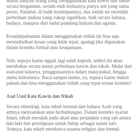
Masih banyak orang yang menggunakan kata
kawin
dan
nikah
secara bergantian, seolah-olah keduanya punya arti yang sama
persis. Padahal, di balik kemiripannya, dua istilah ini memiliki
perbedaan makna yang cukup signifikan, baik secara bahasa,
budaya, maupun dari sudut pandang hukum dan agama.
Kesalahpahaman dalam menggunakan istilah ini bisa saja
menimbulkan kesan yang tidak tepat, apalagi jika digunakan
dalam konteks formal atau keagamaan.
Nah, supaya kamu nggak lagi salah kaprah, artikel ini akan
membahas secara tuntas perbedaan kawin dan nikah. Mulai dari
asal-usul katanya, penggunaannya dalam masyarakat, hingga
status hukumnya. Baca sampai tuntas, ya, supaya kamu makin
paham dan bisa menggunakan istilah yang tepat sesuai konteks!
Asal Usul Kata Kawin dan Nikah
Secara etimologi, kata
nikah
berasal dari bahasa Arab yang
artinya menyatukan atau berhubungan. Dalam konteks syariat
Islam, nikah merujuk pada akad atau perjanjian yang sah antara
laki-laki dan perempuan untuk hidup sebagai suami istri.
Artinya, kata
nikah
membawa nuansa religius dan formal.