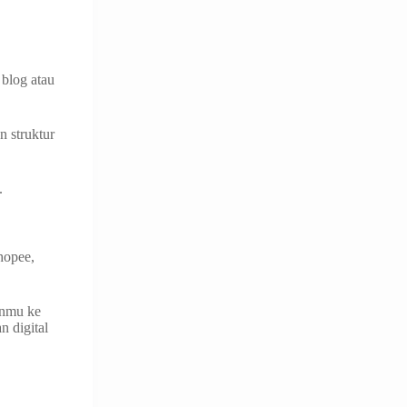
 blog atau
n struktur
.
hopee,
anmu ke
n digital