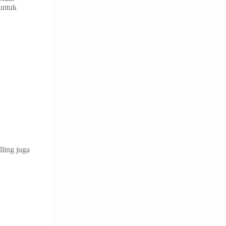
 untuk
ling juga