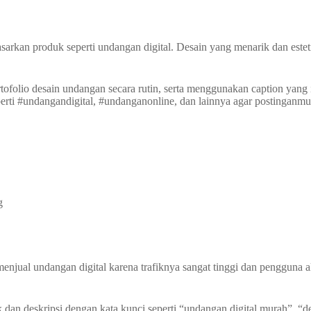
asarkan produk seperti undangan digital. Desain yang menarik dan estet
folio desain undangan secara rutin, serta menggunakan caption yang 
rti #undangandigital, #undanganonline, dan lainnya agar postinganm
g
menjual undangan digital karena trafiknya sangat tinggi dan pengguna a
n deskripsi dengan kata kunci seperti “undangan digital murah”, “d