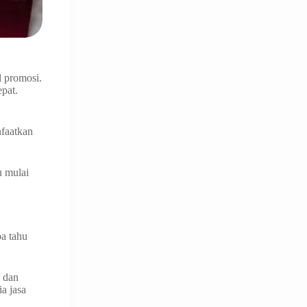
l promosi.
pat.
nfaatkan
u mulai
pa tahu
i dan
a jasa