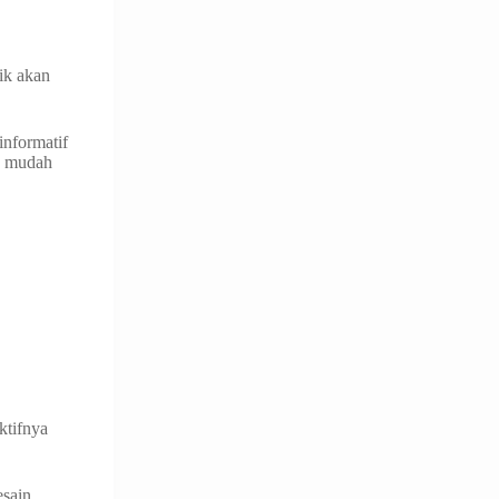
ik akan
informatif
u mudah
ktifnya
esain