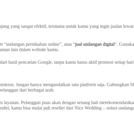
njang yang sangat efektif, terutama untuk kamu yang ingin jualan lewat
ti “undangan pernikahan online”, atau “
jual undangan digital
“. Gunaka
alaman lain dalam website kamu.
 hasil pencarian Google, tanpa kamu harus aktif promosi setiap hari
sistensi. Jangan hanya mengandalkan satu platform saja. Gabungkan S
elanggan dari berbagai arah.
 dan layanan. Pelanggan puas akan dengan senang hati merekomendasik
iri, kamu bisa mulai jadi reseller dari Nice Wedding – solusi undanga